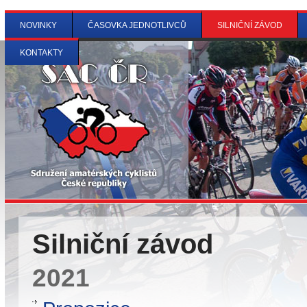
NOVINKY
ČASOVKA JEDNOTLIVCŮ
SILNIČNÍ ZÁVOD
KONTAKTY
Silniční závod
2021