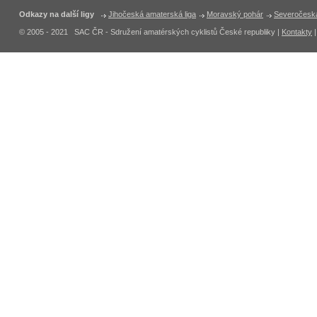
Odkazy na další ligy
Jihočeská amaterská liga
Moravský pohár
Severočeská
© 2005 - 2021 SAC ČR - Sdružení amatérských cyklistů České republiky |
Kontakty